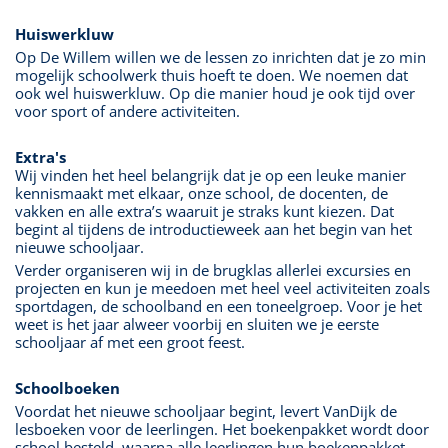
Huiswerkluw
Op De Willem willen we de lessen zo inrichten dat je zo min
mogelijk schoolwerk thuis hoeft te doen. We noemen dat
ook wel huiswerkluw. Op die manier houd je ook tijd over
voor sport of andere activiteiten.
Extra's
Wij vinden het heel belangrijk dat je op een leuke manier
kennismaakt met elkaar, onze school, de docenten, de
vakken en alle extra’s waaruit je straks kunt kiezen. Dat
begint al tijdens de introductieweek aan het begin van het
nieuwe schooljaar.
Verder organiseren wij in de brugklas allerlei excursies en
projecten en kun je meedoen met heel veel activiteiten zoals
sportdagen, de schoolband en een toneelgroep. Voor je het
weet is het jaar alweer voorbij en sluiten we je eerste
schooljaar af met een groot feest.
Schoolboeken
Voordat het nieuwe schooljaar begint, levert VanDijk de
lesboeken voor de leerlingen. Het boekenpakket wordt door
school besteld, waarna alle leerlingen hun boekenpakket