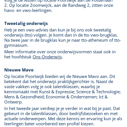
volg je de lessen op locatie Poortwijk aan de Polderlaan
2. Op locatie Zoomwijck, aan de Randweg 2, zitten onze
havo- en vwo-leerlingen.
Tweetalig onderwijs
Heb je een vwo-advies dan kun je bij ons ook tweetalig
onderwijs (tto) volgen. Je komt dan in de tto vwo-brugklas.
Na twee jaar in de brugklas kun je naar tto-atheneum of tto-
gymnasium.
Meer informatie over onze onderwijsvormen staat ook in
het hoofdstuk
Ons Onderwijs
.
Nieuwe Mavo
Op locatie Poortwijk bieden wij de Nieuwe Mavo aan. Dit
betekent dat het onderwijs praktijkgerichter is. Naast de
vaste vakken volg je ook talentklassen, waarbij je
kennismaakt met Kunst & Expressie; Science & Technologie;
Mens & Gezondheid; Economie & Ondernemen; Ict &
Ontwerp.
In het tweede jaar verdiep je je verder in wat bij je past. Dat
gebeurt in de talentklassen, door bedrijfsbezoeken en met
actuele onderwerpen. Met deze kennis en ervaring kun je als
leerlingen beter voorbereid een profiel kiezen.