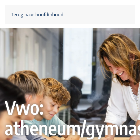
Terug naar hoofdinhoud
Vwo:
atheneum/gymna