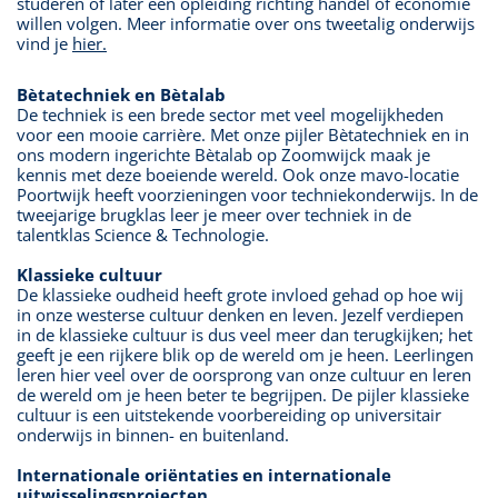
studeren of later een opleiding richting handel of economie
willen volgen. Meer informatie over ons tweetalig onderwijs
vind je
hier.
Bètatechniek en Bètalab
De techniek is een brede sector met veel mogelijkheden
voor een mooie carrière. Met onze pijler Bètatechniek en in
ons modern ingerichte Bètalab op Zoomwijck maak je
kennis met deze boeiende wereld. Ook onze mavo-locatie
Poortwijk heeft voorzieningen voor techniekonderwijs. In de
tweejarige brugklas leer je meer over techniek in de
talentklas Science & Technologie.
Klassieke cultuur
De klassieke oudheid heeft grote invloed gehad op hoe wij
in onze westerse cultuur denken en leven. Jezelf verdiepen
in de klassieke cultuur is dus veel meer dan terugkijken; het
geeft je een rijkere blik op de wereld om je heen. Leerlingen
leren hier veel over de oorsprong van onze cultuur en leren
de wereld om je heen beter te begrijpen. De pijler klassieke
cultuur is een uitstekende voorbereiding op universitair
onderwijs in binnen- en buitenland.
Internationale oriëntaties en internationale
uitwisselingsprojecten