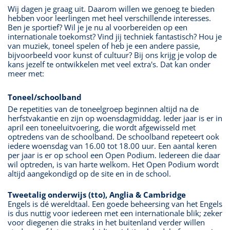
Wij dagen je graag uit. Daarom willen we genoeg te bieden
hebben voor leerlingen met heel verschillende interesses.
Ben je sportief? Wil je je nu al voorbereiden op een
internationale toekomst? Vind jij techniek fantastisch? Hou je
van muziek, toneel spelen of heb je een andere passie,
bijvoorbeeld voor kunst of cultuur? Bij ons krijg je volop de
kans jezelf te ontwikkelen met veel extra's. Dat kan onder
meer met:
Toneel/schoolband
De repetities van de toneelgroep beginnen altijd na de
herfstvakantie en zijn op woensdagmiddag. Ieder jaar is er in
april een toneeluitvoering, die wordt afgewisseld met
optredens van de schoolband. De schoolband repeteert ook
iedere woensdag van 16.00 tot 18.00 uur. Een aantal keren
per jaar is er op school een Open Podium. Iedereen die daar
wil optreden, is van harte welkom. Het Open Podium wordt
altijd aangekondigd op de site en in de school.
Tweetalig onderwijs (tto), Anglia & Cambridge
Engels is dé wereldtaal. Een goede beheersing van het Engels
is dus nuttig voor iedereen met een internationale blik; zeker
voor diegenen die straks in het buitenland verder willen